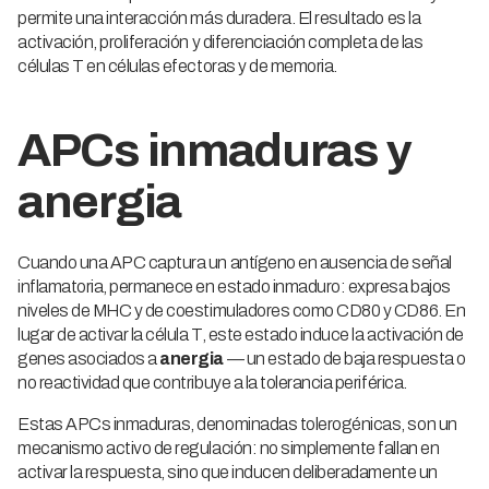
permite una interacción más duradera. El resultado es la
activación, proliferación y diferenciación completa de las
células T en células efectoras y de memoria.
APCs inmaduras y
anergia
Cuando una APC captura un antígeno en ausencia de señal
inflamatoria, permanece en estado inmaduro: expresa bajos
niveles de MHC y de coestimuladores como CD80 y CD86. En
lugar de activar la célula T, este estado induce la activación de
genes asociados a
anergia
— un estado de baja respuesta o
no reactividad que contribuye a la tolerancia periférica.
Estas APCs inmaduras, denominadas tolerogénicas, son un
mecanismo activo de regulación: no simplemente fallan en
activar la respuesta, sino que inducen deliberadamente un