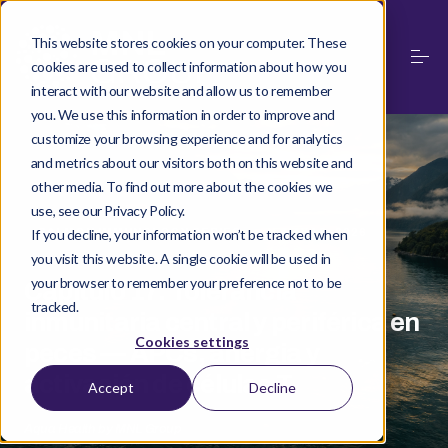
This website stores cookies on your computer. These
cookies are used to collect information about how you
interact with our website and allow us to remember
you. We use this information in order to improve and
customize your browsing experience and for analytics
and metrics about our visitors both on this website and
other media. To find out more about the cookies we
use, see our Privacy Policy.
·
SALMON IMMUNOLOGY SERIES
MAY 12, 2026
If you decline, your information won’t be tracked when
you visit this website. A single cookie will be used in
your browser to remember your preference not to be
Capítulo 17: Tolerancia
tracked.
inmunitaria central y periférica en
Cookies settings
peces — APCs, anergia y
activación de células T
Accept
Decline
Aqua Health by MNL Group