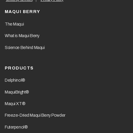
MAQUI BERRY
The Maqui
What is Maqui Berry
Science Behind Maqui
PRODUCTS
Delphinol®
MaquiBright®
Maqui XT®
Freeze-Dried Maqui Berry Powder
Futerpenol®