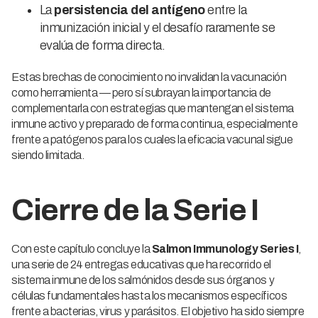
La
persistencia del antígeno
entre la
inmunización inicial y el desafío raramente se
evalúa de forma directa.
Estas brechas de conocimiento no invalidan la vacunación
como herramienta — pero sí subrayan la importancia de
complementarla con estrategias que mantengan el sistema
inmune activo y preparado de forma continua, especialmente
frente a patógenos para los cuales la eficacia vacunal sigue
siendo limitada.
Cierre de la Serie I
Con este capítulo concluye la
Salmon Immunology Series I
,
una serie de 24 entregas educativas que ha recorrido el
sistema inmune de los salmónidos desde sus órganos y
células fundamentales hasta los mecanismos específicos
frente a bacterias, virus y parásitos. El objetivo ha sido siempre