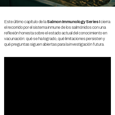
Este último capítulo de la
Salmon Immunology Series I
cierra
el recorrido por el sistema inmune de los salmónidos con una
reflexión honesta sobre el estado actual del conocimiento en
vacunación: qué se ha logrado, qué limitaciones persisten y
qué preguntas siguen abiertas para la investigación futura.