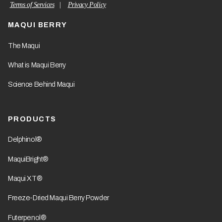
Terms of Services
|
Privacy Policy
MAQUI BERRY
The Maqui
What is Maqui Berry
Science Behind Maqui
PRODUCTS
Delphinol®
MaquiBright®
Maqui XT®
Freeze-Dried Maqui Berry Powder
Futerpenol®