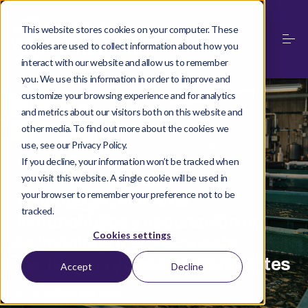
This website stores cookies on your computer. These
cookies are used to collect information about how you
interact with our website and allow us to remember
you. We use this information in order to improve and
customize your browsing experience and for analytics
and metrics about our visitors both on this website and
other media. To find out more about the cookies we
use, see our Privacy Policy.
·
SALMON IMMUNOLOGY SERIES
JUN 04, 2026
If you decline, your information won’t be tracked when
you visit this website. A single cookie will be used in
your browser to remember your preference not to be
Capítulo 24: Memoria
tracked.
inmunológica y vacunación en
Cookies settings
salmónidos II — Respuesta
secundaria y desafíos pendientes
Accept
Decline
Aqua Health by MNL Group