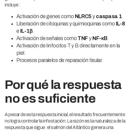
incluye:
Activación de genes como
NLRC5
y
caspasa 1
.
Liberación de citoquinas y quimioquinas como
IL-8
e
IL-1β
.
Activación de señales como
TNF
y
NF-κB
.
Activación de linfocitos T y B directamente en la
piel.
Procesos paralelos de reparación tisular.
Por qué la respuesta
no es suficiente
A pesar de esta respuesta inicial, el resultado frecuentemente
no logra controlar la infestación. La razón es la naturaleza de la
respuesta que sigue: el salmón del Atlántico genera una