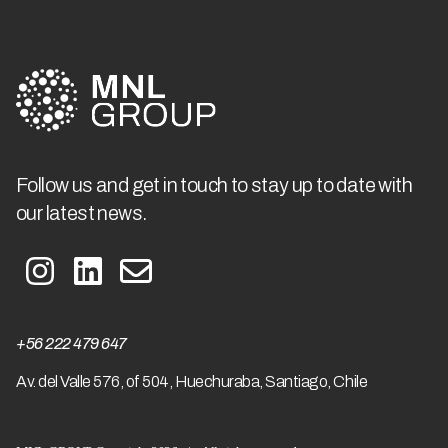
Follow us and get in touch to stay up to date with
our latest news.
+56 222 479 647
A
v. del Valle 576, of 504, Huechuraba, Santiago, Chile