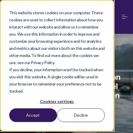
This website stores cookies on your computer. These
cookies are used to collect information about how you
interact with our website and allow us to remember
you. We use this information in order to improve and
customize your browsing experience and for analytics
and metrics about our visitors both on this website and
other media. To find out more about the cookies we
·
SALMON IMMUNOLOGY SERIES
JUN 04, 2026
use, see our Privacy Policy.
If you decline, your information won’t be tracked when
Serie II — Capítulo 1: Interacción
you visit this website. A single cookie will be used in
your browser to remember your preference not to be
entre Caligus rogercresseyi y el
tracked.
salmón — Respuesta inmune en
Cookies settings
las primeras etapas de
infestación
Accept
Decline
Aqua Health by MNL Group