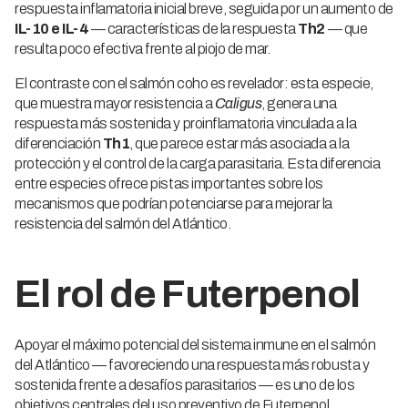
respuesta inflamatoria inicial breve, seguida por un aumento de
IL-10 e IL-4
— características de la respuesta
Th2
— que
resulta poco efectiva frente al piojo de mar.
El contraste con el salmón coho es revelador: esta especie,
que muestra mayor resistencia a
Caligus
, genera una
respuesta más sostenida y proinflamatoria vinculada a la
diferenciación
Th1
, que parece estar más asociada a la
protección y el control de la carga parasitaria. Esta diferencia
entre especies ofrece pistas importantes sobre los
mecanismos que podrían potenciarse para mejorar la
resistencia del salmón del Atlántico.
El rol de Futerpenol
Apoyar el máximo potencial del sistema inmune en el salmón
del Atlántico — favoreciendo una respuesta más robusta y
sostenida frente a desafíos parasitarios — es uno de los
objetivos centrales del uso preventivo de Futerpenol.